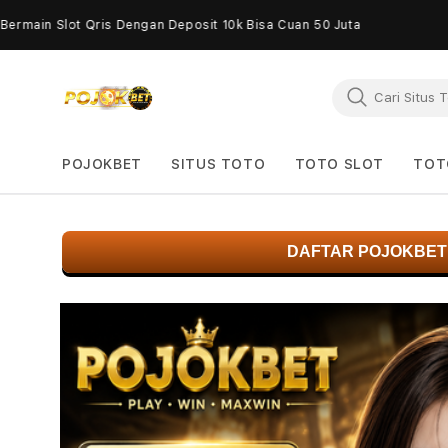
Skip to
is Dengan Deposit 10k Bisa Cuan 50 Juta
content
POJOKBET
SITUS TOTO
TOTO SLOT
TOT
P
DAFTAR POJOKBET
O
Langsung
J
ke
informasi
produk
O
K