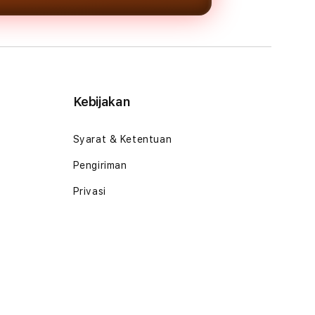
Kebijakan
Syarat & Ketentuan
Pengiriman
Privasi