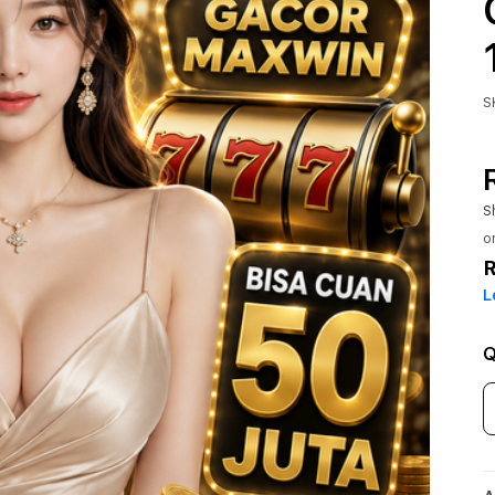
S
S
o
R
L
Q