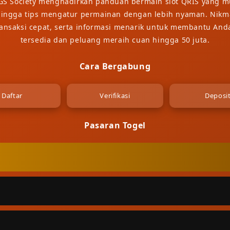
S Society menghadirkan panduan bermain slot QRIS yang m
 hingga tips mengatur permainan dengan lebih nyaman. Nik
transaksi cepat, serta informasi menarik untuk membantu An
tersedia dan peluang meraih cuan hingga 50 juta.
Cara Bergabung
Daftar
Verifikasi
Deposi
Pasaran Togel