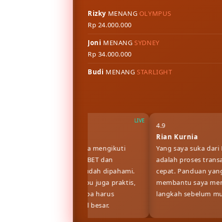
e
Rizky
MENANG
OLYMPUS
Rp 24.000.000
n
Joni
MENANG
SYDNEY
Rp 34.000.000
g
Budi
MENANG
STARLIGHT
Rp 51.000.000
a
Justin
MENANG
OLYMPUS
n
Rp 43.000.000
5.0
4.9
Ridho
MENANG
OLYMPUS
D
Andi Setiawan
Rian Kurnia
Rp 31.000.000
Saya baru mencoba mengikuti
Yang saya suka dari POJ
panduan di POJOKBET dan
Joni
MENANG
STARLIGHT
adalah proses transaksi
e
ternyata cukup mudah dipahami.
Rp 19.000.000
cepat. Panduan yang ter
Deposit QRIS 10 ribu juga praktis,
membantu saya memaham
p
Joni
MENANG
SYDNEY
jadi bisa mulai tanpa harus
langkah sebelum mulai 
Rp 24.000.000
menyiapkan modal besar.
o
Ridho
MENANG
SYDNEY