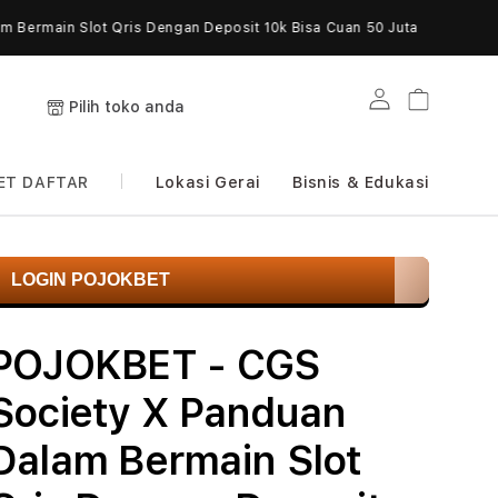
 Qris Dengan Deposit 10k Bisa Cuan 50 Juta
Login
Keranjang
Pilih toko anda
ET DAFTAR
Lokasi Gerai
Bisnis & Edukasi
LOGIN POJOKBET
POJOKBET - CGS
Society X Panduan
Dalam Bermain Slot