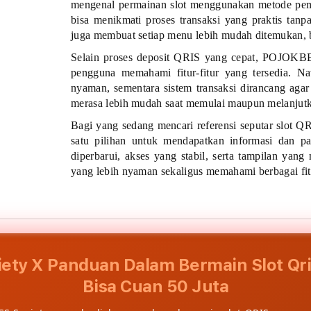
mengenal permainan slot menggunakan metode pem
bisa menikmati proses transaksi yang praktis tan
juga membuat setiap menu lebih mudah ditemukan, 
Selain proses deposit QRIS yang cepat, POJOKB
pengguna memahami fitur-fitur yang tersedia. Nav
nyaman, sementara sistem transaksi dirancang agar
merasa lebih mudah saat memulai maupun melanjutka
Bagi yang sedang mencari referensi seputar slot
satu pilihan untuk mendapatkan informasi dan p
diperbarui, akses yang stabil, serta tampilan ya
yang lebih nyaman sekaligus memahami berbagai fitu
ety X Panduan Dalam Bermain Slot Qri
Bisa Cuan 50 Juta