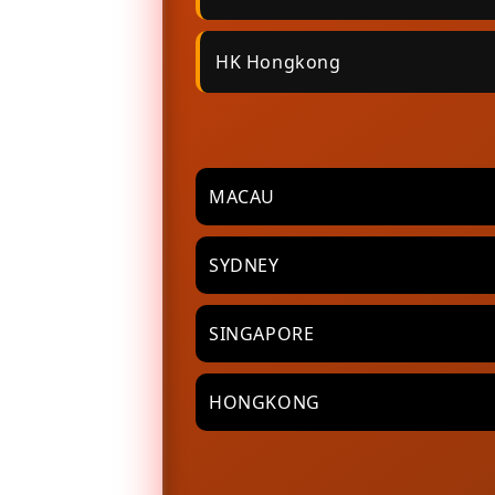
S
l
HK Hongkong
o
t
MACAU
Q
SYDNEY
r
SINGAPORE
i
s
HONGKONG
D