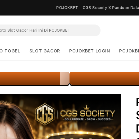
POJOKBET - CGS Society X Panduan Dalam Bermain Slot
O TOGEL
SLOT GACOR
POJOKBET LOGIN
POJOKB